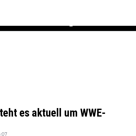
Podcast
Newsletter
Heft
▼
steht es aktuell um WWE-
4:07