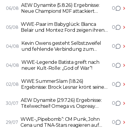
AEW Dynamite (5.8.26) Ergebnisse:
0
06/08
Neue Champions! MJF attackiert
Andrade! Ospreay im brutalen Street
Fight!
WWE-Paar im Babyglück: Bianca
0
05/08
Belair und Montez Ford zeigen ihren
Nachwuchs
Kevin Owens gesteht Selbstzweifel
0
04/08
und fehlende Verbindung zum
WWE-Produkt
WWE-Legende Batista greift nach
0
04/08
neuer Kult-Rolle: „God of War“!
WWE SummerSlam (1.8.26)
0
02/08
Ergebnisse: Brock Lesnar krönt seinen
Nachfolger! Randy Orton entscheidet
WWE-Titelkampf!
AEW Dynamite (29.7.26) Ergebnisse:
0
30/07
Titelwechsel! Omega vs. Ospreay
eskaliert! „Hangman” ist zurück!
WWE-„Pipebomb“: CM Punk, John
0
29/07
Cena und TNA-Stars reagieren auf
umstrittene NXT-Promo