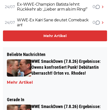
Ex-WWE-Champion Batista lehnt
0
24/07
Rückkehr ab: „Lieber arm als im Ring!“
WWE-Ex Kairi Sane deutet Comeback
0
24/07
an!
Mehr Artikel
Beliebte Nachrichten
WWE SmackDown (7.8.26) Ergebnisse:
Owens konfrontiert Punk! Debütantin
überrascht! Orton vs. Rhodes!
Mehr Artikel
Gerade In
WWE SmackDown (7.8.26) Ergebnisse: