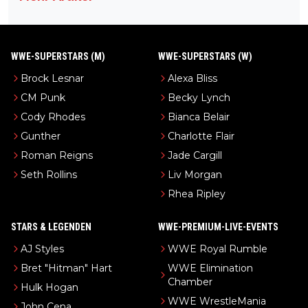
WWE-SUPERSTARS (M)
WWE-SUPERSTARS (W)
Brock Lesnar
Alexa Bliss
CM Punk
Becky Lynch
Cody Rhodes
Bianca Belair
Gunther
Charlotte Flair
Roman Reigns
Jade Cargill
Seth Rollins
Liv Morgan
Rhea Ripley
STARS & LEGENDEN
WWE-PREMIUM-LIVE-EVENTS
AJ Styles
WWE Royal Rumble
Bret "Hitman" Hart
WWE Elimination
Chamber
Hulk Hogan
WWE WrestleMania
John Cena