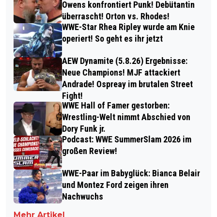
Owens konfrontiert Punk! Debütantin
überrascht! Orton vs. Rhodes!
WWE-Star Rhea Ripley wurde am Knie
operiert! So geht es ihr jetzt
AEW Dynamite (5.8.26) Ergebnisse:
Neue Champions! MJF attackiert
Andrade! Ospreay im brutalen Street
Fight!
WWE Hall of Famer gestorben:
Wrestling-Welt nimmt Abschied von
Dory Funk jr.
Podcast: WWE SummerSlam 2026 im
großen Review!
WWE-Paar im Babyglück: Bianca Belair
und Montez Ford zeigen ihren
Nachwuchs
Mehr Artikel