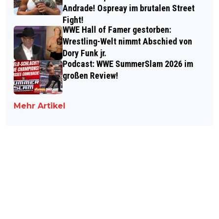
Andrade! Ospreay im brutalen Street
Fight!
WWE Hall of Famer gestorben:
Wrestling-Welt nimmt Abschied von
Dory Funk jr.
Podcast: WWE SummerSlam 2026 im
großen Review!
Mehr Artikel