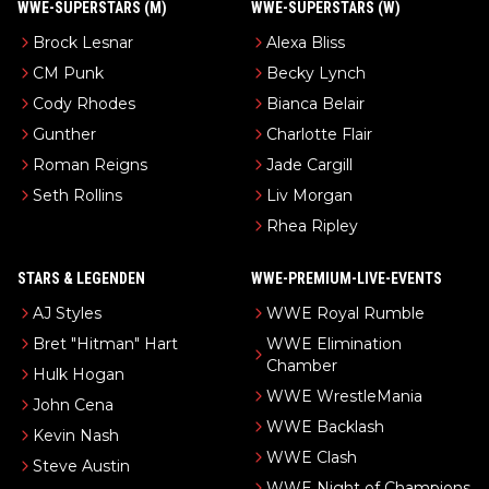
WWE-SUPERSTARS (M)
WWE-SUPERSTARS (W)
Brock Lesnar
Alexa Bliss
CM Punk
Becky Lynch
Cody Rhodes
Bianca Belair
Gunther
Charlotte Flair
Roman Reigns
Jade Cargill
Seth Rollins
Liv Morgan
Rhea Ripley
STARS & LEGENDEN
WWE-PREMIUM-LIVE-EVENTS
AJ Styles
WWE Royal Rumble
Bret "Hitman" Hart
WWE Elimination
Chamber
Hulk Hogan
WWE WrestleMania
John Cena
WWE Backlash
Kevin Nash
WWE Clash
Steve Austin
WWE Night of Champions