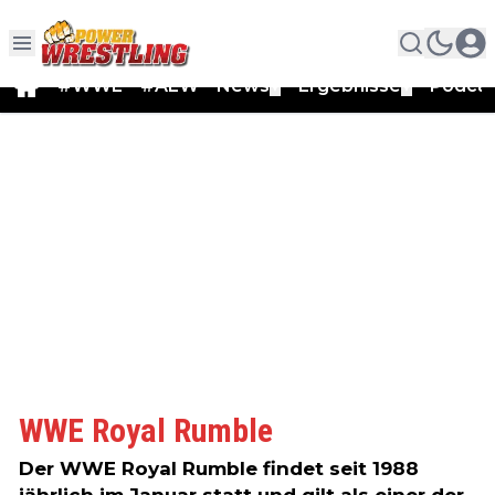
#WWE
#AEW
News
Ergebnisse
Podca
▼
▼
WWE Royal Rumble
Der WWE Royal Rumble findet seit 1988