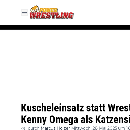
#WWE
#AEW
News
Ergebnisse
▼
▼
Kuscheleinsatz statt Wre
Kenny Omega als Katzensi
durch
Marcus Holzer
Mittwoch, 28 Mai 2025 um 16