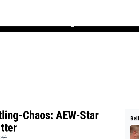
Podcast
Newsletter
Heft
▼
stling-Chaos: AEW-Star
Bel
tter
:44