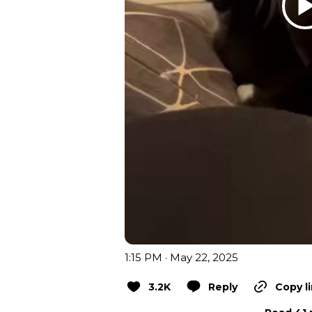
1:15 PM · May 22, 2025
3.2K
Reply
Copy l