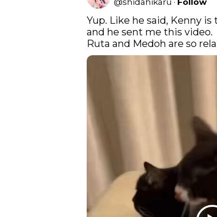
@
shidahikaru
·
Follow
Yup. Like he said, Kenny is 
and he sent me this video.

Ruta and Medoh are so rela