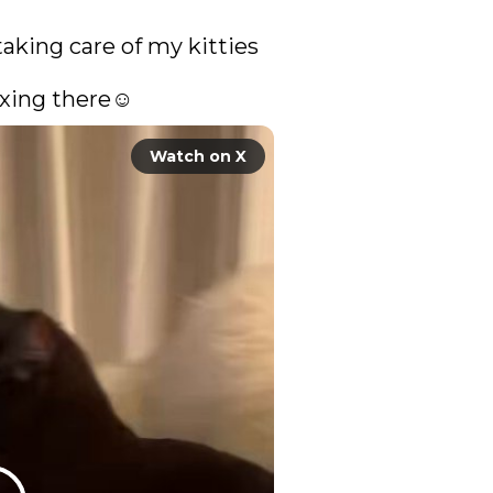
taking care of my kitties 
xing there☺️
Watch on X