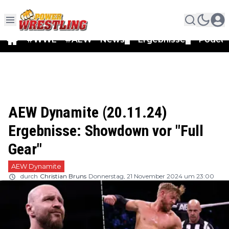
#WWE
#AEW
News
Ergebnisse
Podca
▼
▼
AEW Dynamite (20.11.24)
Ergebnisse: Showdown vor "Full
Gear"
AEW Dynamite
durch
Christian Bruns
Donnerstag, 21 November 2024 um 23:00