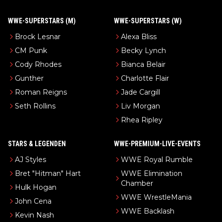
WWE-SUPERSTARS (M)
WWE-SUPERSTARS (W)
Brock Lesnar
Alexa Bliss
CM Punk
Becky Lynch
Cody Rhodes
Bianca Belair
Gunther
Charlotte Flair
Roman Reigns
Jade Cargill
Seth Rollins
Liv Morgan
Rhea Ripley
STARS & LEGENDEN
WWE-PREMIUM-LIVE-EVENTS
AJ Styles
WWE Royal Rumble
Bret "Hitman" Hart
WWE Elimination
Chamber
Hulk Hogan
WWE WrestleMania
John Cena
WWE Backlash
Kevin Nash