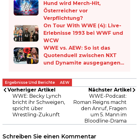
Hund wird Merch-Hit,
Österreicher vor
Verpflichtung?
On Tour With WWE (4): Live-
Erlebnisse 1993 bei WWF und
WCW
WWE vs. AEW: So ist das
Quotenduell zwischen NXT
und Dynamite ausgegangen...
Ergebnisse Und Berichte
AEW
Vorheriger Artikel
Nächster Artikel
WWE: Becky Lynch
WWE-Podcast:
bricht ihr Schweigen,
Roman Reigns macht
spricht über
den Anruf, Fragen
Wrestling-Zukunft
um 5. Mann im
Bloodline-Drama
Schreiben Sie einen Kommentar