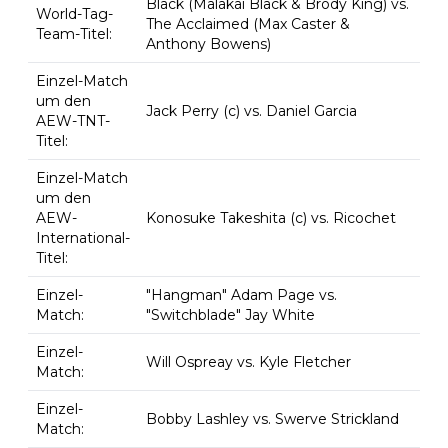
Black (Malakai Black & Brody King) vs.
World-Tag-
The Acclaimed (Max Caster &
Team-Titel:
Anthony Bowens)
Einzel-Match
um den
Jack Perry (c) vs. Daniel Garcia
AEW-TNT-
Titel:
Einzel-Match
um den
AEW-
Konosuke Takeshita (c) vs. Ricochet
International-
Titel:
Einzel-
"Hangman" Adam Page vs.
Match:
"Switchblade" Jay White
Einzel-
Will Ospreay vs. Kyle Fletcher
Match:
Einzel-
Bobby Lashley vs. Swerve Strickland
Match: