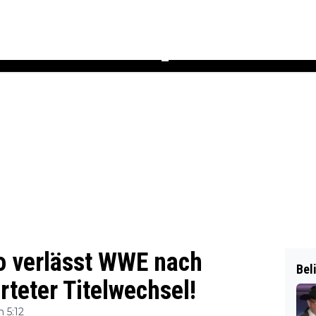
Podcast
Newsletter
Heft
▼
 verlässt WWE nach
Bel
teter Titelwechsel!
 5:12