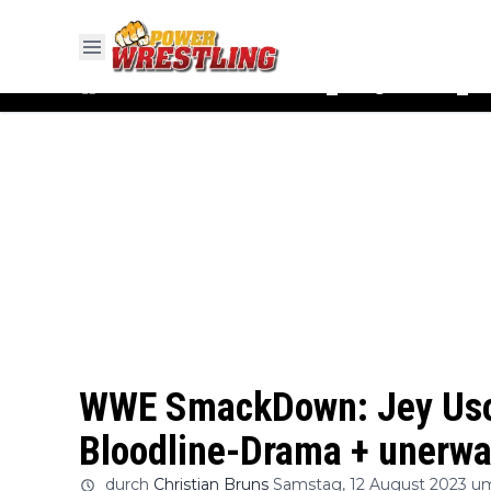
#WWE
#AEW
News
Ergebnisse
▼
▼
WWE SmackDown: Jey Uso
Bloodline-Drama + unerwar
durch
Christian Bruns
Samstag, 12 August 2023 um