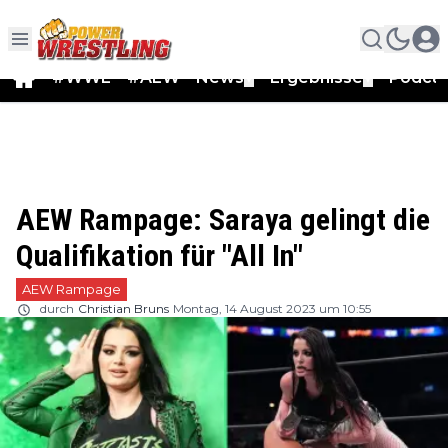
#WWE
#AEW
News
Ergebnisse
Podca
▼
▼
AEW Rampage: Saraya gelingt die
Qualifikation für "All In"
AEW Rampage
durch
Christian Bruns
Montag, 14 August 2023 um 10:55