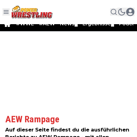
#WWE
#AEW
News
Ergebnisse
Podca
▼
▼
AEW Rampage
Auf dieser Seite findest du die ausführlichen