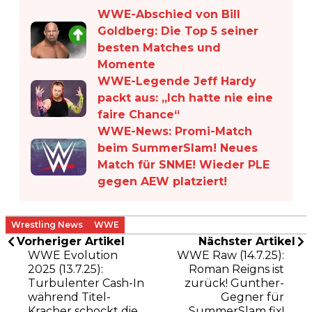
WWE-Abschied von Bill
Goldberg: Die Top 5 seiner
besten Matches und
Momente
WWE-Legende Jeff Hardy
packt aus: „Ich hatte nie eine
faire Chance“
WWE-News: Promi-Match
beim SummerSlam! Neues
Match für SNME! Wieder PLE
gegen AEW platziert!
Wrestling News
WWE
Vorheriger Artikel
Nächster Artikel
WWE Evolution
WWE Raw (14.7.25):
2025 (13.7.25):
Roman Reigns ist
Turbulenter Cash-In
zurück! Gunther-
während Titel-
Gegner für
Kracher schockt die
SummerSlam fix!