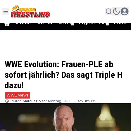
#WWE
#AEW
News
Ergebnisse
Podca
▼
▼
WWE Evolution: Frauen-PLE ab
sofort jährlich? Das sagt Triple H
dazu!
WWE News
durch
Marcus Holzer
Montag, 14 Juli 2025 um 18:11