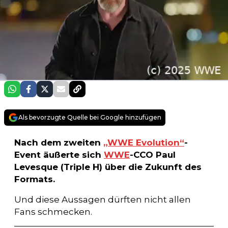
Als bevorzugte Quelle bei Google hinzufügen
Nach dem zweiten
„WWE Evolution“
-
Event äußerte sich
WWE
-CCO Paul
Levesque (Triple H) über die Zukunft des
Formats.
Und diese Aussagen dürften nicht allen
Fans schmecken.