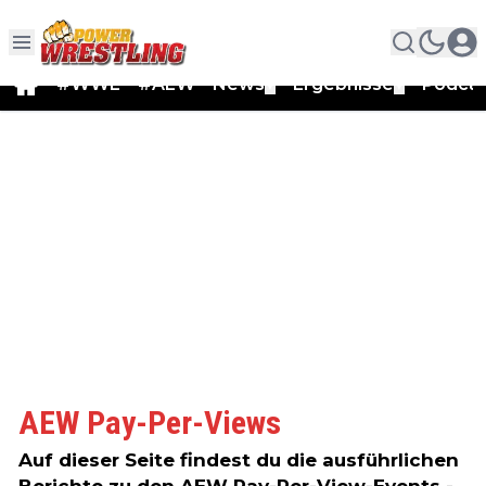
#WWE
#AEW
News
Ergebnisse
Podca
▼
▼
AEW Pay-Per-Views
Auf dieser Seite findest du die ausführlichen