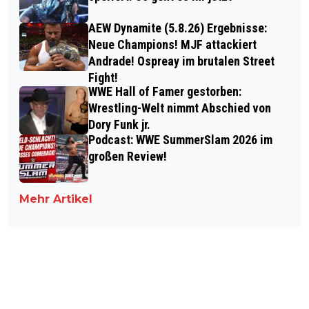
AEW Dynamite (5.8.26) Ergebnisse:
Neue Champions! MJF attackiert
Andrade! Ospreay im brutalen Street
Fight!
WWE Hall of Famer gestorben:
Wrestling-Welt nimmt Abschied von
Dory Funk jr.
Podcast: WWE SummerSlam 2026 im
großen Review!
Mehr Artikel