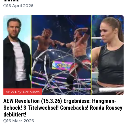
13 April 2026
AEW Pay-Per-Views
AEW Revolution (15.3.26) Ergebnisse: Hangman-
Schock! 3 Titelwechsel! Comebacks! Ronda Rousey
debütiert!
16 März 2026