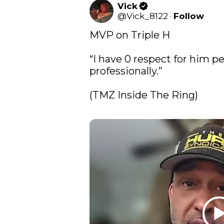
Vick
@
Vick_8122
·
Follow
MVP on Triple H 

“I have 0 respect for him per
professionally.”

(TMZ Inside The Ring)
