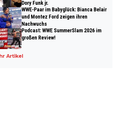
Dory Funk jr.
WWE-Paar im Babyglück: Bianca Belair
und Montez Ford zeigen ihren
Nachwuchs
Podcast: WWE SummerSlam 2026 im
großen Review!
r Artikel