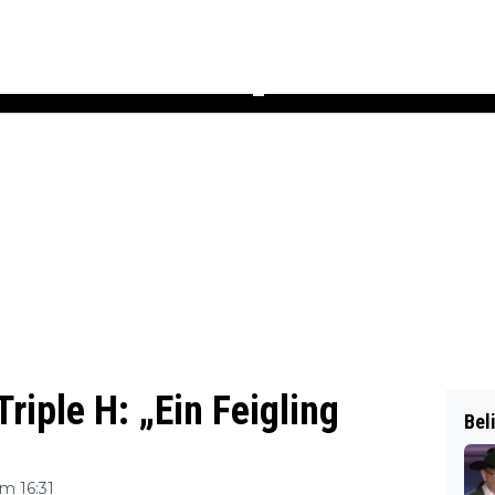
Podcast
Newsletter
Heft
▼
iple H: „Ein Feigling
Bel
m 16:31