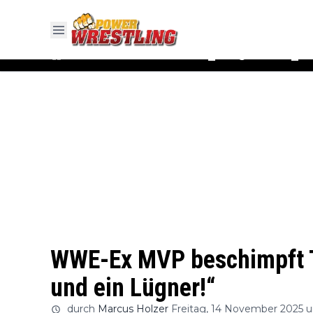
#WWE
#AEW
News
Ergebnisse
▼
▼
WWE-Ex MVP beschimpft Tr
und ein Lügner!“
durch
Marcus Holzer
Freitag, 14 November 2025 u