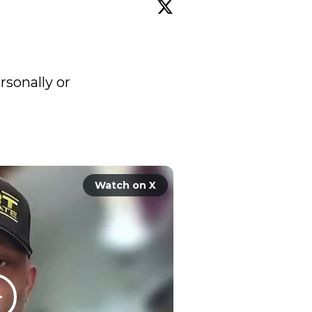
sonally or 
Watch on X