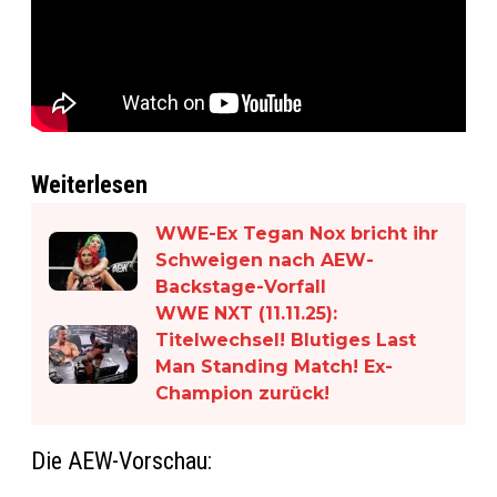
Weiterlesen
WWE-Ex Tegan Nox bricht ihr
Schweigen nach AEW-
Backstage-Vorfall
WWE NXT (11.11.25):
Titelwechsel! Blutiges Last
Man Standing Match! Ex-
Champion zurück!
Die AEW-Vorschau: