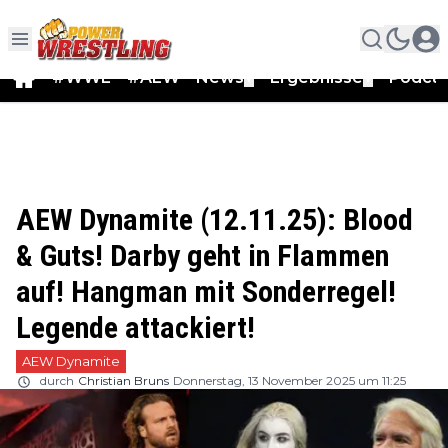
#WWE
#AEW
News
Ergebnisse
Podca
▼
▼
AEW Dynamite (12.11.25): Blood
& Guts! Darby geht in Flammen
auf! Hangman mit Sonderregel!
Legende attackiert!
AEW Dynamite
durch
Christian Bruns
Donnerstag, 13 November 2025 um 11:25