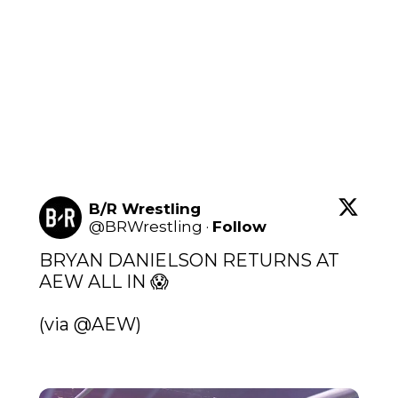
B/R Wrestling
@
BRWrestling
·
Follow
BRYAN DANIELSON RETURNS AT 
AEW ALL IN 😱

(via 
@AEW
) 
