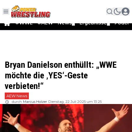
#WWE
#AEW
News
Ergebnisse
Podca
▼
▼
Bryan Danielson enthüllt: „WWE
möchte die ‚YES‘-Geste
verbieten!“
AEW News
durch
Marcus Holzer
Dienstag, 22 Juli 2025 um 13:25