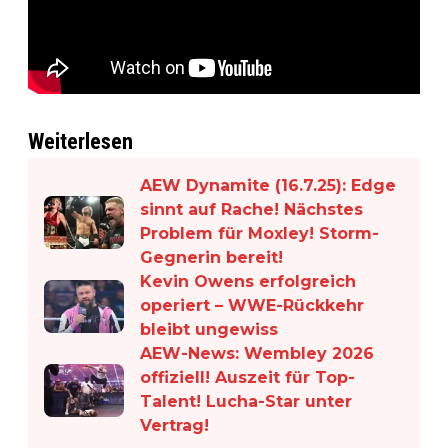
Weiterlesen
AEW Dynamite (16.7.25): Edge
sinnt auf Rache! Nächstes
Problem für Moxley! Storm-
Gegnerin bereit!
Kevin Owens erfolgreich
operiert – WWE-Rückkehr
bleibt ungewiss
AEW-News: Wembley 2026
offiziell! Auszeit für Top-
Talent! Lucha-Star unter
Vertrag!