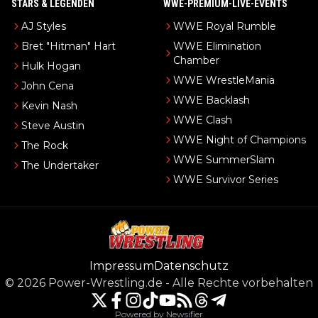
STARS & LEGENDEN
WWE-PREMIUM-LIVE-EVENTS
AJ Styles
WWE Royal Rumble
Bret "Hitman" Hart
WWE Elimination
Chamber
Hulk Hogan
WWE WrestleMania
John Cena
WWE Backlash
Kevin Nash
WWE Clash
Steve Austin
WWE Night of Champions
The Rock
WWE SummerSlam
The Undertaker
WWE Survivor Series
Impressum
Datenschutz
©
2026
Power-Wrestling.de
-
Alle Rechte vorbehalten
Powered by Newsifier