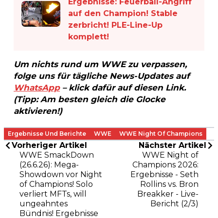
Ergebnisse: Feuerball-Angriff
auf den Champion! Stable
zerbricht! PLE-Line-Up
komplett!
Um nichts rund um WWE zu verpassen,
folge uns für tägliche News-Updates auf
WhatsApp
– klick dafür auf diesen Link.
(Tipp: Am besten gleich die Glocke
aktivieren!)
Ergebnisse Und Berichte
WWE
WWE Night Of Champions
Vorheriger Artikel
Nächster Artikel
WWE SmackDown
WWE Night of
(26.6.26): Mega-
Champions 2026:
Showdown vor Night
Ergebnisse - Seth
of Champions! Solo
Rollins vs. Bron
verliert MFTs, will
Breakker - Live-
ungeahntes
Bericht (2/3)
Bündnis! Ergebnisse