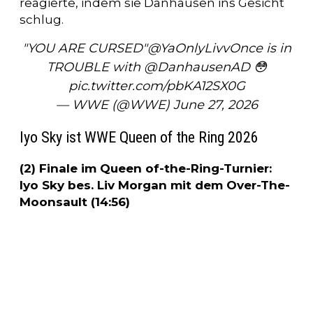
reagierte, indem sie Danhausen ins Gesicht
schlug.
"YOU ARE CURSED"
@YaOnlyLivvOnce
is in
TROUBLE with
@DanhausenAD
😳
pic.twitter.com/pbKA12SX0G
— WWE (@WWE)
June 27, 2026
Iyo Sky ist WWE Queen of the Ring 2026
(2) Finale im Queen of-the-Ring-Turnier:
Iyo Sky bes. Liv Morgan mit dem Over-The-
Moonsault (14:56)