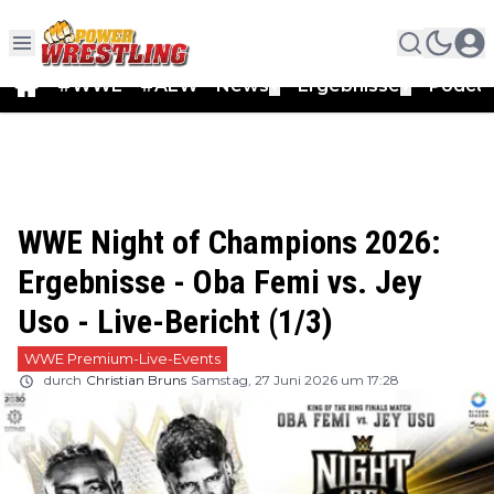
#WWE
#AEW
News
Ergebnisse
Podca
▼
▼
WWE Night of Champions 2026:
Ergebnisse - Oba Femi vs. Jey
Uso - Live-Bericht (1/3)
WWE Premium-Live-Events
durch
Christian Bruns
Samstag, 27 Juni 2026 um 17:28