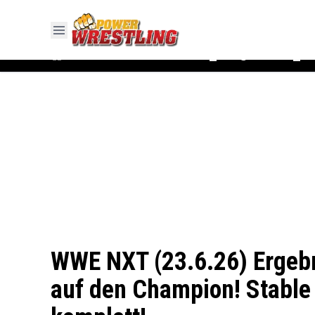
#WWE
#AEW
News
Ergebnisse
▼
▼
WWE NXT (23.6.26) Ergebn
auf den Champion! Stable 