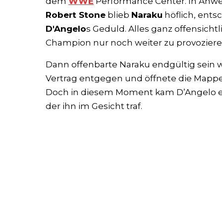
dem
WWE
Performance Center. In Anw
Robert Stone
blieb
Naraku
höflich, ents
D'Angelo
s Geduld. Alles ganz offensicht
Champion nur noch weiter zu provoziere
Dann offenbarte Naraku endgültig sein 
Vertrag entgegen und öffnete die Mappe
Doch in diesem Moment kam D’Angelo e
der ihn im Gesicht traf.