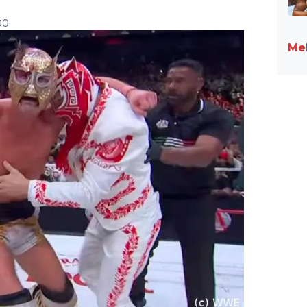
00
Meh