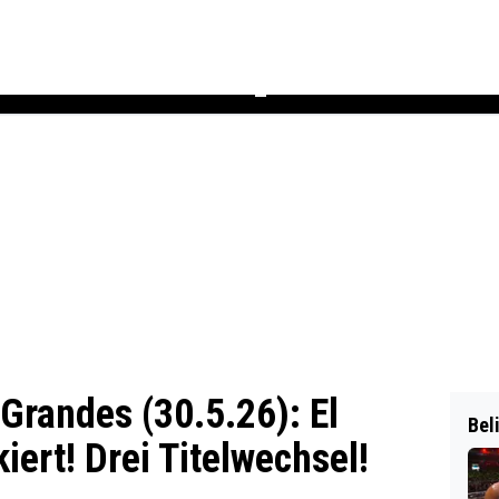
Podcast
Newsletter
Heft
▼
randes (30.5.26): El
Bel
ert! Drei Titelwechsel!