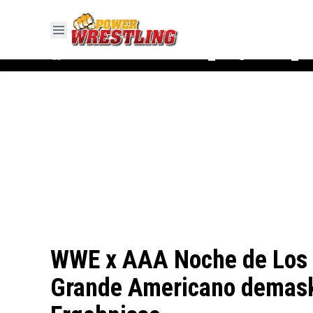
#WWE
#AEW
News
Ergebnisse
▼
▼
WWE x AAA Noche de Los G
Grande Americano demaski