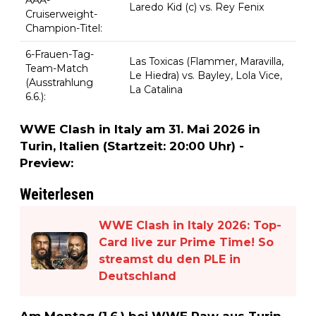
Laredo Kid (c) vs. Rey Fenix
Cruiserweight-
Champion-Titel:
6-Frauen-Tag-
Las Toxicas (Flammer, Maravilla,
Team-Match
Le Hiedra) vs. Bayley, Lola Vice,
(Ausstrahlung
La Catalina
6.6.):
WWE Clash in Italy am 31. Mai 2026 in
Turin, Italien (Startzeit: 20:00 Uhr) -
Preview:
Weiterlesen
WWE Clash in Italy 2026: Top-
Card live zur Prime Time! So
streamst du den PLE in
Deutschland
Am Montag (1.6.) bei WWE Raw aus Turin,