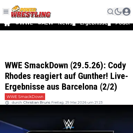
#WWE
#AEW
News
Ergebnisse
Podca
▼
▼
WWE SmackDown (29.5.26): Cody
Rhodes reagiert auf Gunther! Live-
Ergebnisse aus Barcelona (2/2)
WWE SmackDown
durch
Christian Bruns
Freitag, 29 Mai 2026 um 21:23