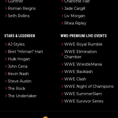
Gunther
Charlotte Flair
Roman Reigns
Jade Cargill
Seth Rollins
Liv Morgan
Rhea Ripley
STARS & LEGENDEN
WWE-PREMIUM-LIVE-EVENTS
AJ Styles
WWE Royal Rumble
Bret "Hitman" Hart
WWE Elimination
Chamber
Hulk Hogan
WWE WrestleMania
John Cena
WWE Backlash
Kevin Nash
WWE Clash
Steve Austin
WWE Night of Champions
The Rock
WWE SummerSlam
The Undertaker
WWE Survivor Series