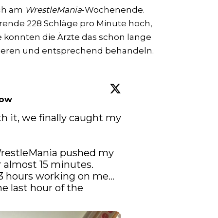
ich am
WrestleMania
-Wochenende.
rende 228 Schläge pro Minute hoch,
ge konnten die Ärzte das schon lange
ieren und entsprechend behandeln.
low
h it, we finally caught my 
WrestleMania pushed my 
r almost 15 minutes. 
 3 hours working on me… 
e last hour of the 