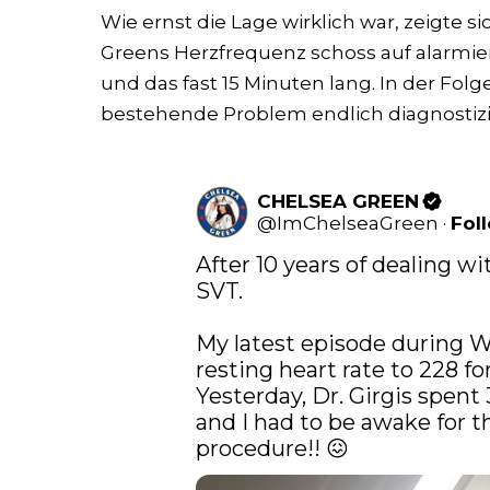
Wie ernst die Lage wirklich war, zeigte s
Greens Herzfrequenz schoss auf alarmie
und das fast 15 Minuten lang. In der Fol
bestehende Problem endlich diagnostiz
CHELSEA GREEN
@
ImChelseaGreen
·
Fol
After 10 years of dealing wit
SVT.

My latest episode during 
resting heart rate to 228 fo
Yesterday, Dr. Girgis spent
and I had to be awake for th
procedure!! 😖 