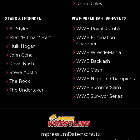
Rhea Ripley
STARS & LEGENDEN
WWE-PREMIUM-LIVE-EVENTS
AJ Styles
WWE Royal Rumble
Bret "Hitman" Hart
WWE Elimination
Chamber
Hulk Hogan
WWE WrestleMania
John Cena
WWE Backlash
Kevin Nash
WWE Clash
Steve Austin
WWE Night of Champions
The Rock
WWE SummerSlam
The Undertaker
WWE Survivor Series
Impressum
Datenschutz