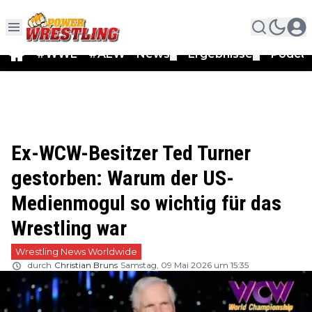
#WWE
#AEW
News
Ergebnisse
Podca
▼
▼
Ex-WCW-Besitzer Ted Turner
gestorben: Warum der US-
Medienmogul so wichtig für das
Wrestling war
Wrestling News Worldwide
durch
Christian Bruns
Samstag, 09 Mai 2026 um 15:35