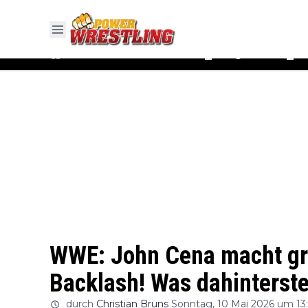
#WWE
#AEW
News
Ergebnisse
▼
▼
WWE: John Cena macht gr
Backlash! Was dahinterste
durch
Christian Bruns
Sonntag, 10 Mai 2026 um 13