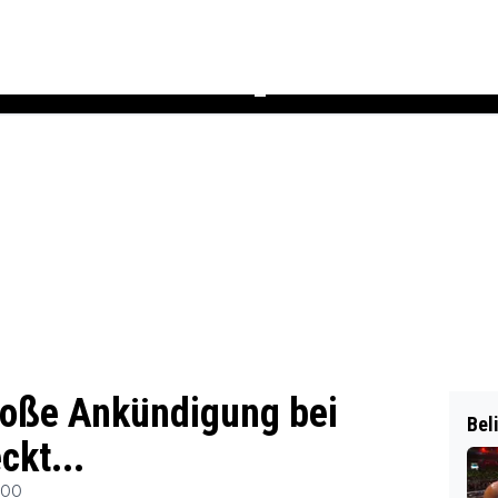
Podcast
Newsletter
Heft
▼
oße Ankündigung bei
Bel
ckt...
:00