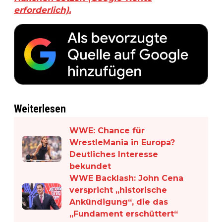
erforderlich).
Weiterlesen
WWE: Chance für
WrestleMania in Europa?
Deutliches Interesse
bekundet
WWE Backlash: John Cena
verspricht „historische
Ankündigung“, die das
„Fundament erschüttert“