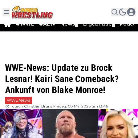
#WWE
#AEW
News
Ergebnisse
Podca
▼
▼
WWE-News: Update zu Brock
Lesnar! Kairi Sane Comeback?
Ankunft von Blake Monroe!
WWE News
durch
Christian Bruns
Freitag, 08 Mai 2026 um 13:46