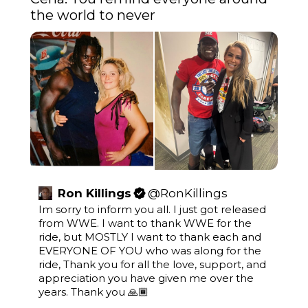
the world to never
Ron Killings
@
RonKillings
Im sorry to inform you all. I just got released 
from WWE. I want to thank WWE for the 
ride, but MOSTLY I want to thank each and 
EVERYONE OF YOU who was along for the 
ride, Thank you for all the love, support, and 
appreciation you have given me over the 
years. Thank you 🙏🏾