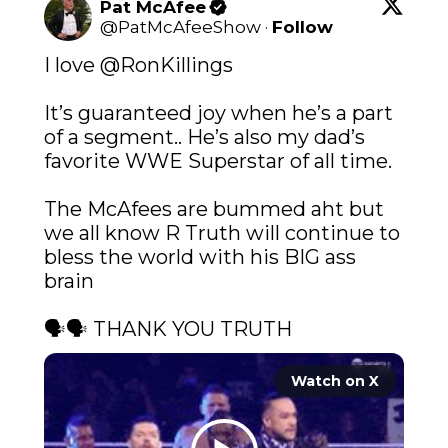
Pat McAfee
@
PatMcAfeeShow
·
Follow
I love 
@RonKillings
It’s guaranteed joy when he’s a part 
of a segment.. He’s also my dad’s 
favorite WWE Superstar of all time.

The McAfees are bummed aht but 
we all know R Truth will continue to 
bless the world with his BIG ass 
brain

🗣🗣 THANK YOU TRUTH 
Watch on X