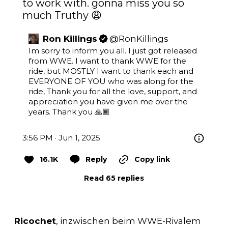
to work with. gonna miss you so 
much Truthy 😩
Ron Killings
@
RonKillings
Im sorry to inform you all. I just got released 
from WWE. I want to thank WWE for the 
ride, but MOSTLY I want to thank each and 
EVERYONE OF YOU who was along for the 
ride, Thank you for all the love, support, and 
appreciation you have given me over the 
years. Thank you 🙏🏾
3:56 PM · Jun 1, 2025
16.1K
Reply
Copy link
Read 65 replies
Ricochet
, inzwischen beim WWE-Rivalem