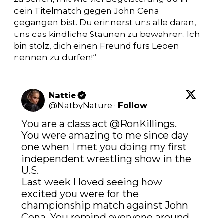
dein Titelmatch gegen John Cena
gegangen bist. Du erinnerst uns alle daran,
uns das kindliche Staunen zu bewahren. Ich
bin stolz, dich einen Freund fürs Leben
nennen zu dürfen!“
Nattie
@
NatbyNature
·
Follow
You are a class act 
@RonKillings
. 

You were amazing to me since day 
one when I met you doing my first 
independent wrestling show in the 
U.S. 

Last week I loved seeing how 
excited you were for the 
championship match against John 
Cena. You remind everyone around 