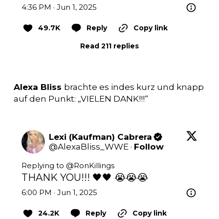
4:36 PM · Jun 1, 2025
49.7K
Reply
Copy link
Read 211 replies
Alexa Bliss
brachte es indes kurz und knapp
auf den Punkt: „VIELEN DANK!!!“
Lexi (Kaufman) Cabrera
@
AlexaBliss_WWE
·
Follow
Replying to @
RonKillings
THANK YOU!!! 🖤🖤 😭😭😭
6:00 PM · Jun 1, 2025
24.2K
Reply
Copy link