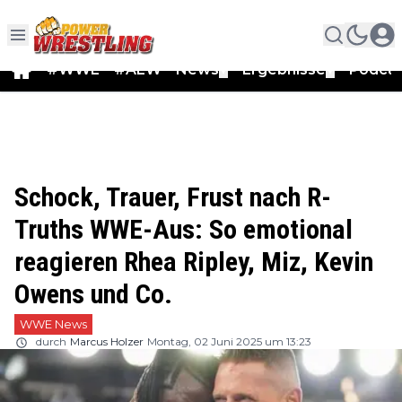
#WWE
#AEW
News
Ergebnisse
Podca
▼
▼
Schock, Trauer, Frust nach R-
Truths WWE-Aus: So emotional
reagieren Rhea Ripley, Miz, Kevin
Owens und Co.
WWE News
durch
Marcus Holzer
Montag, 02 Juni 2025 um 13:23