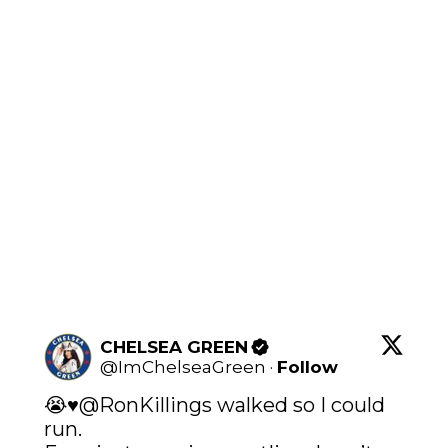
CHELSEA GREEN
@
ImChelseaGreen
·
Follow
😭♥️
@RonKillings
 walked so I could 
run. 
