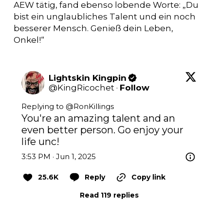
AEW tätig, fand ebenso lobende Worte: „Du
bist ein unglaubliches Talent und ein noch
besserer Mensch. Genieß dein Leben,
Onkel!“
Lightskin Kingpin
@
KingRicochet
·
Follow
Replying to @
RonKillings
You're an amazing talent and an 
even better person. Go enjoy your 
life unc!
3:53 PM · Jun 1, 2025
25.6K
Reply
Copy link
Read 119 replies