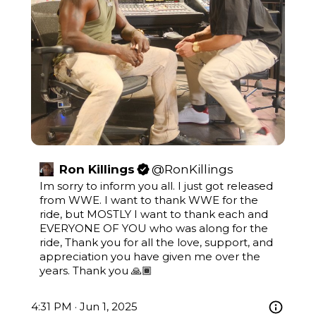
Ron Killings
@
RonKillings
Im sorry to inform you all. I just got released 
from WWE. I want to thank WWE for the 
ride, but MOSTLY I want to thank each and 
EVERYONE OF YOU who was along for the 
ride, Thank you for all the love, support, and 
appreciation you have given me over the 
years. Thank you 🙏🏾
4:31 PM · Jun 1, 2025