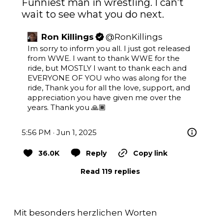
Funniest man in wrestling. I can’t 
wait to see what you do next.
Ron Killings
@
RonKillings
Im sorry to inform you all. I just got released 
from WWE. I want to thank WWE for the 
ride, but MOSTLY I want to thank each and 
EVERYONE OF YOU who was along for the 
ride, Thank you for all the love, support, and 
appreciation you have given me over the 
years. Thank you 🙏🏾
5:56 PM · Jun 1, 2025
36.0K
Reply
Copy link
Read 119 replies
Mit besonders herzlichen Worten