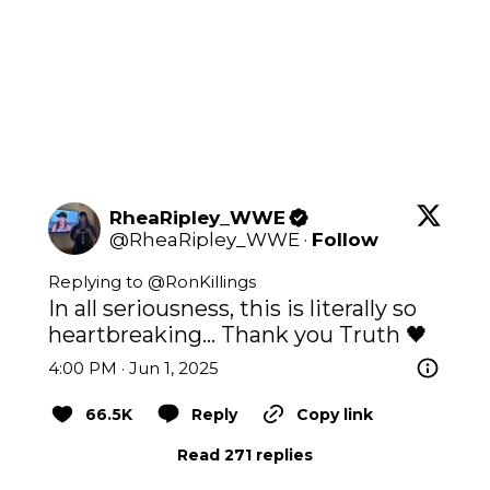
RheaRipley_WWE
@
RheaRipley_WWE
·
Follow
Replying to @
RonKillings
In all seriousness, this is literally so 
heartbreaking… Thank you Truth 🖤
4:00 PM · Jun 1, 2025
66.5K
Reply
Copy link
Read 271 replies