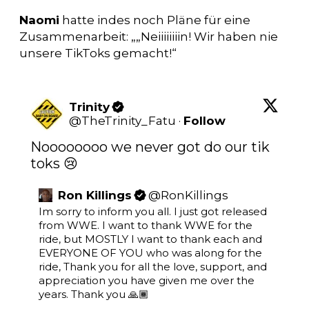
Naomi
hatte indes noch Pläne für eine
Zusammenarbeit: „„Neiiiiiiiin! Wir haben nie
unsere TikToks gemacht!“
Trinity
@
TheTrinity_Fatu
·
Follow
Noooooooo we never got do our tik 
toks 😢
Ron Killings
@
RonKillings
Im sorry to inform you all. I just got released 
from WWE. I want to thank WWE for the 
ride, but MOSTLY I want to thank each and 
EVERYONE OF YOU who was along for the 
ride, Thank you for all the love, support, and 
appreciation you have given me over the 
years. Thank you 🙏🏾