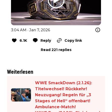
3:04 AM · Jan 7, 2026
6.1K
Reply
Copy link
Read 221 replies
Weiterlesen
WWE SmackDown (2.1.26):
Titelwechsel! Rückkehr!
Neuzugang! Regeln für „3
Stages of Hell“ offenbart!
Ambulance-Match!