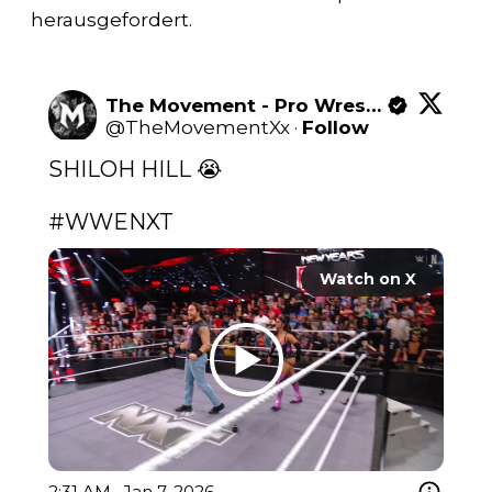
herausgefordert.
The Movement - Pro Wrestling
@
TheMovementXx
·
Follow
SHILOH HILL 😭

#WWENXT
Watch on X
2:31 AM · Jan 7, 2026