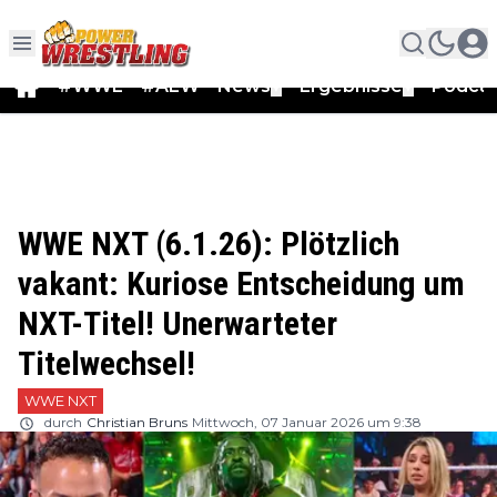
#WWE
#AEW
News
Ergebnisse
Podca
▼
▼
WWE NXT (6.1.26): Plötzlich
vakant: Kuriose Entscheidung um
NXT-Titel! Unerwarteter
Titelwechsel!
WWE NXT
durch
Christian Bruns
Mittwoch, 07 Januar 2026 um 9:38