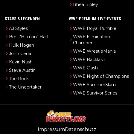
Rhea Ripley
STARS & LEGENDEN
WWE-PREMIUM-LIVE-EVENTS
AJ Styles
WWE Royal Rumble
Bret "Hitman" Hart
WWE Elimination
Chamber
Hulk Hogan
WWE WrestleMania
John Cena
WWE Backlash
Kevin Nash
WWE Clash
Steve Austin
WWE Night of Champions
The Rock
WWE SummerSlam
The Undertaker
WWE Survivor Series
Impressum
Datenschutz