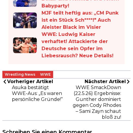
Babyparty!
MJF teilt heftig aus: „CM Punk
ist ein Stück Sch****!" Auch
Aleister Black im Visier
WWE: Ludwig Kaiser
verhaftet! Attackierte der
Deutsche sein Opfer im
Liebesrausch? Neue Details!
Wrestling News
WWE
Vorheriger Artikel
Nächster Artikel
Asuka bestätigt
WWE SmackDown
WWE-Aus: „Es waren
(22.5.26) Ergebnisse:
persönliche Gründe!“
Gunther dominiert
gegen Cody Rhodes
– Sami Zayn schaut
bloß zu!
Schreiben Sie einen Kommentar