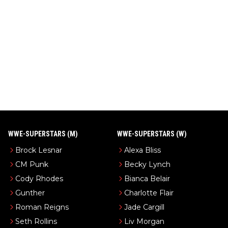
WWE-SUPERSTARS (M)
WWE-SUPERSTARS (W)
Brock Lesnar
Alexa Bliss
CM Punk
Becky Lynch
Cody Rhodes
Bianca Belair
Gunther
Charlotte Flair
Roman Reigns
Jade Cargill
Seth Rollins
Liv Morgan