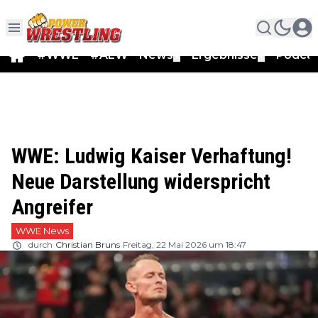
#WWE
#AEW
News
Ergebnisse
Podca
▼
▼
WWE: Ludwig Kaiser Verhaftung!
Neue Darstellung widerspricht
Angreifer
WWE News
durch
Christian Bruns
Freitag, 22 Mai 2026 um 18:47