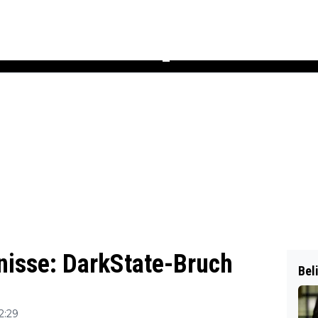
Podcast
Newsletter
Heft
▼
isse: DarkState-Bruch
Bel
2:29