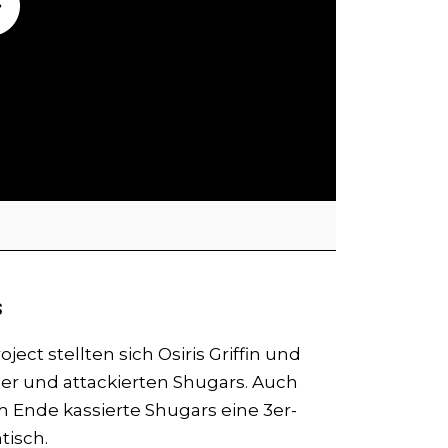
s
ect stellten sich Osiris Griffin und
er und attackierten Shugars. Auch
m Ende kassierte Shugars eine 3er-
isch.