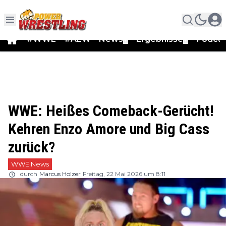
#WWE
#AEW
News
Ergebnisse
Podca
▼
▼
WWE: Heißes Comeback-Gerücht!
Kehren Enzo Amore und Big Cass
zurück?
WWE News
durch
Marcus Holzer
Freitag, 22 Mai 2026 um 8:11