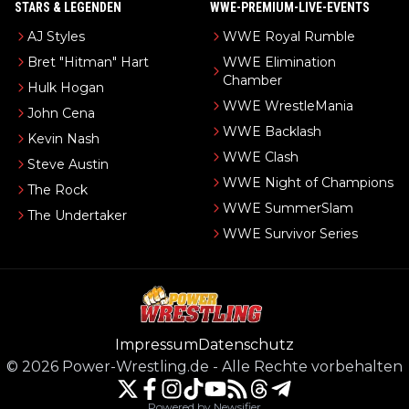
STARS & LEGENDEN
WWE-PREMIUM-LIVE-EVENTS
AJ Styles
WWE Royal Rumble
Bret "Hitman" Hart
WWE Elimination
Chamber
Hulk Hogan
WWE WrestleMania
John Cena
WWE Backlash
Kevin Nash
WWE Clash
Steve Austin
WWE Night of Champions
The Rock
WWE SummerSlam
The Undertaker
WWE Survivor Series
Impressum
Datenschutz
©
2026
Power-Wrestling.de
-
Alle Rechte vorbehalten
Powered by Newsifier