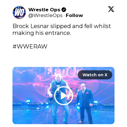
Wrestle Ops
@
WrestleOps
·
Follow
Brock Lesnar slipped and fell whilst 
making his entrance.

#WWERAW
Watch on X