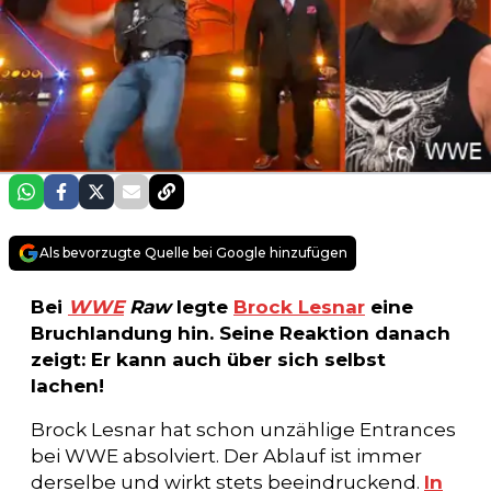
Als bevorzugte Quelle bei Google hinzufügen
Bei
WWE
Raw
legte
Brock Lesnar
eine
Bruchlandung hin. Seine Reaktion danach
zeigt: Er kann auch über sich selbst
lachen!
Brock Lesnar hat schon unzählige Entrances
bei WWE absolviert. Der Ablauf ist immer
derselbe und wirkt stets beeindruckend.
In