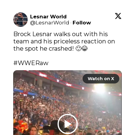
Lesnar World
@
LesnarWorld
·
Follow
Brock Lesnar walks out with his 
team and his priceless reaction on 
the spot he crashed! 🙂😂

#WWERaw
Watch on X