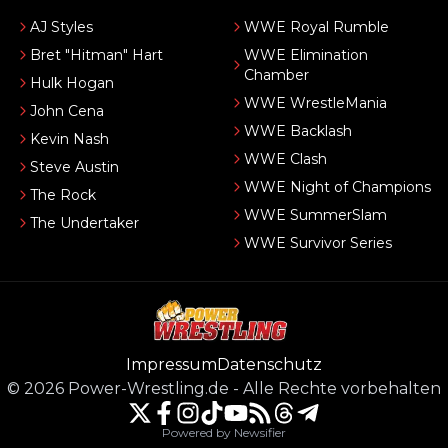
AJ Styles
WWE Royal Rumble
Bret "Hitman" Hart
WWE Elimination
Chamber
Hulk Hogan
WWE WrestleMania
John Cena
WWE Backlash
Kevin Nash
WWE Clash
Steve Austin
WWE Night of Champions
The Rock
WWE SummerSlam
The Undertaker
WWE Survivor Series
Impressum
Datenschutz
©
2026
Power-Wrestling.de
-
Alle Rechte vorbehalten
Powered by Newsifier