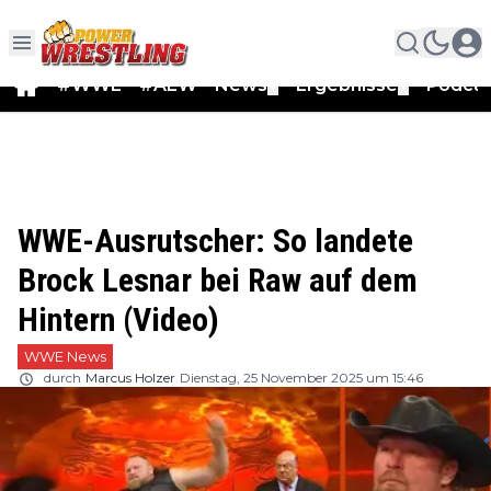
#WWE
#AEW
News
Ergebnisse
Podca
▼
▼
WWE-Ausrutscher: So landete
Brock Lesnar bei Raw auf dem
Hintern (Video)
WWE News
durch
Marcus Holzer
Dienstag, 25 November 2025 um 15:46