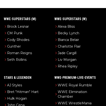
WWE-SUPERSTARS (M)
WWE-SUPERSTARS (W)
Brock Lesnar
Alexa Bliss
CM Punk
Becky Lynch
Cody Rhodes
Bianca Belair
Gunther
Charlotte Flair
Roman Reigns
Jade Cargill
Seth Rollins
Liv Morgan
Rhea Ripley
STARS & LEGENDEN
WWE-PREMIUM-LIVE-EVENTS
AJ Styles
WWE Royal Rumble
Bret "Hitman" Hart
WWE Elimination
Chamber
Hulk Hogan
WWE WrestleMania
John Cena