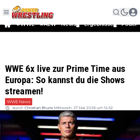
#WWE
#AEW
News
Ergebnisse
Podca
▼
▼
WWE 6x live zur Prime Time aus
Europa: So kannst du die Shows
streamen!
WWE News
durch
Christian Bruns
Mittwoch, 27 Mai 2026 um 14:52