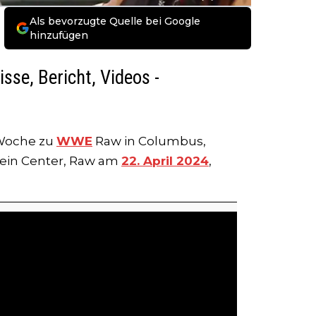
Als bevorzugte Quelle bei Google
hinzufügen
se, Bericht, Videos -
 Woche zu
WWE
Raw in Columbus,
tein Center, Raw am
22. April 2024
,