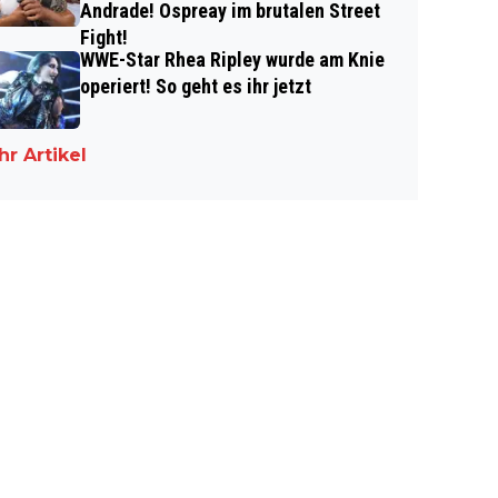
Andrade! Ospreay im brutalen Street
Fight!
WWE-Star Rhea Ripley wurde am Knie
operiert! So geht es ihr jetzt
r Artikel