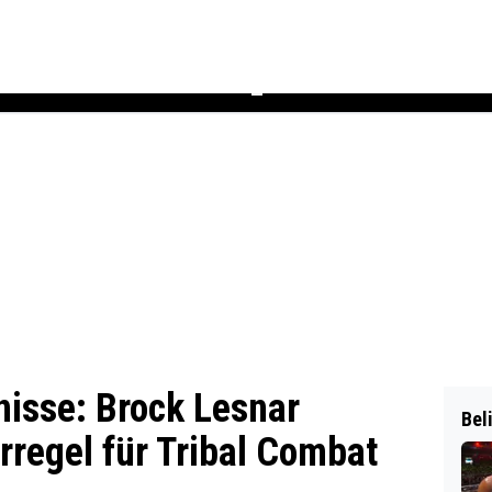
Podcast
Newsletter
Heft
▼
isse: Brock Lesnar
Bel
rregel für Tribal Combat