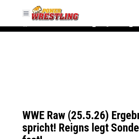
#WWE
#AEW
News
Ergebnisse
▼
▼
WWE Raw (25.5.26) Ergebn
spricht! Reigns legt Sonde