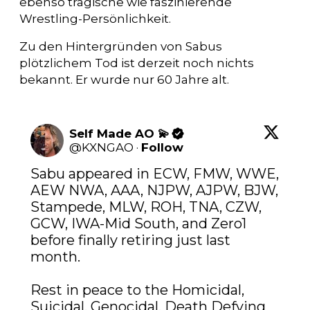
ebenso tragische wie faszinierende
Wrestling-Persönlichkeit.
Zu den Hintergründen von Sabus
plötzlichem Tod ist derzeit noch nichts
bekannt. Er wurde nur 60 Jahre alt.
Self Made AO 💫
@
KXNGAO
·
Follow
Sabu appeared in ECW, FMW, WWE, 
AEW NWA, AAA, NJPW, AJPW, BJW, 
Stampede, MLW, ROH, TNA, CZW, 
GCW, IWA-Mid South, and Zero1 
before finally retiring just last 
month.

Rest in peace to the Homicidal, 
Suicidal, Genocidal, Death Defying 