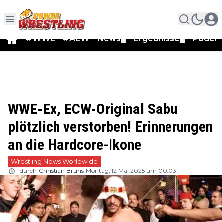
#WWE
#AEW
News
Ergebnisse
Podca
▼
▼
WWE-Ex, ECW-Original Sabu
plötzlich verstorben! Erinnerungen
an die Hardcore-Ikone
Wrestling News Worldwide
durch
Christian Bruns
Montag, 12 Mai 2025 um 00:03