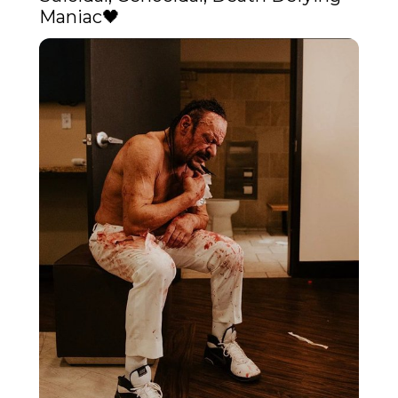
Maniac🖤 