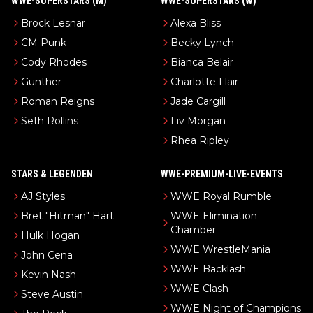
WWE-SUPERSTARS (M)
WWE-SUPERSTARS (W)
Brock Lesnar
Alexa Bliss
CM Punk
Becky Lynch
Cody Rhodes
Bianca Belair
Gunther
Charlotte Flair
Roman Reigns
Jade Cargill
Seth Rollins
Liv Morgan
Rhea Ripley
STARS & LEGENDEN
WWE-PREMIUM-LIVE-EVENTS
AJ Styles
WWE Royal Rumble
Bret "Hitman" Hart
WWE Elimination
Chamber
Hulk Hogan
WWE WrestleMania
John Cena
WWE Backlash
Kevin Nash
WWE Clash
Steve Austin
WWE Night of Champions