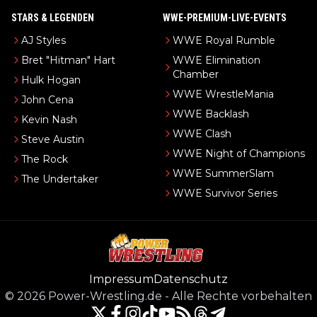
STARS & LEGENDEN
WWE-PREMIUM-LIVE-EVENTS
AJ Styles
WWE Royal Rumble
Bret "Hitman" Hart
WWE Elimination
Chamber
Hulk Hogan
WWE WrestleMania
John Cena
WWE Backlash
Kevin Nash
WWE Clash
Steve Austin
WWE Night of Champions
The Rock
WWE SummerSlam
The Undertaker
WWE Survivor Series
Impressum
Datenschutz
©
2026
Power-Wrestling.de
-
Alle Rechte vorbehalten