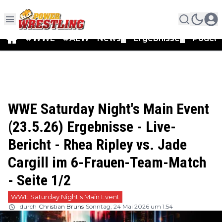
#WWE
#AEW
News
Ergebnisse
Podca
▼
▼
WWE Saturday Night's Main Event
(23.5.26) Ergebnisse - Live-
Bericht - Rhea Ripley vs. Jade
Cargill im 6-Frauen-Team-Match
- Seite 1/2
WWE Saturday Night's Main Event
durch
Christian Bruns
Sonntag, 24 Mai 2026 um 1:54