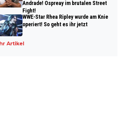
Andrade! Ospreay im brutalen Street
Fight!
WWE-Star Rhea Ripley wurde am Knie
operiert! So geht es ihr jetzt
r Artikel