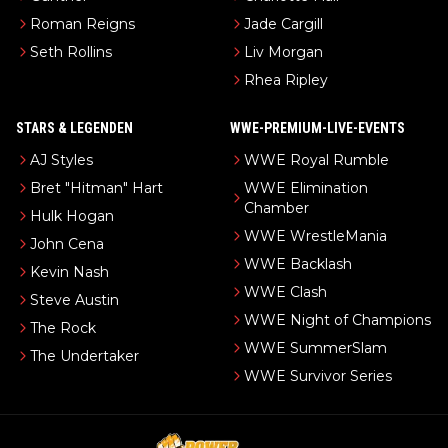
Roman Reigns
Jade Cargill
Seth Rollins
Liv Morgan
Rhea Ripley
STARS & LEGENDEN
WWE-PREMIUM-LIVE-EVENTS
AJ Styles
WWE Royal Rumble
Bret "Hitman" Hart
WWE Elimination
Chamber
Hulk Hogan
WWE WrestleMania
John Cena
WWE Backlash
Kevin Nash
WWE Clash
Steve Austin
WWE Night of Champions
The Rock
WWE SummerSlam
The Undertaker
WWE Survivor Series