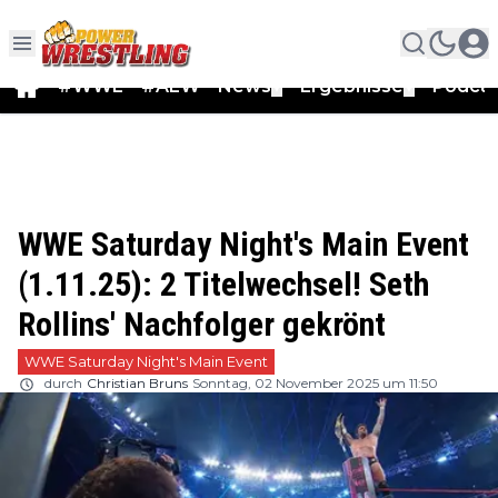
#WWE
#AEW
News
Ergebnisse
Podca
▼
▼
WWE Saturday Night's Main Event
(1.11.25): 2 Titelwechsel! Seth
Rollins' Nachfolger gekrönt
WWE Saturday Night's Main Event
durch
Christian Bruns
Sonntag, 02 November 2025 um 11:50