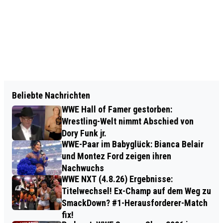
Beliebte Nachrichten
WWE Hall of Famer gestorben:
Wrestling-Welt nimmt Abschied von
Dory Funk jr.
WWE-Paar im Babyglück: Bianca Belair
und Montez Ford zeigen ihren
Nachwuchs
WWE NXT (4.8.26) Ergebnisse:
Titelwechsel! Ex-Champ auf dem Weg zu
SmackDown? #1-Herausforderer-Match
fix!