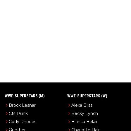
WWE-SUPERSTARS (M)
WWE-SUPERSTARS (W)
Brock Lesnar
Alexa Bliss
CM Punk
Becky Lynch
Cody Rhodes
Bianca Belair
Gunther
Charlotte Flair