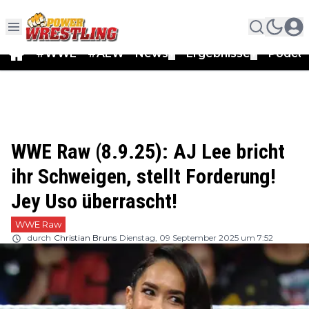
#WWE
#AEW
News
Ergebnisse
Podca
▼
▼
WWE Raw (8.9.25): AJ Lee bricht
ihr Schweigen, stellt Forderung!
Jey Uso überrascht!
WWE Raw
durch
Christian Bruns
Dienstag, 09 September 2025 um 7:52