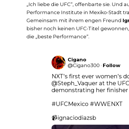
„Ich liebe die UFC“, offenbarte sie. Und
Performance Institute in Mexiko-Stadt tra
Gemeinsam mit ihrem engen Freund
Ig
bisher noch keinen UFC-Titel gewonnen,
die „beste Performance“.
Cigano
@
Cigano300
·
Follow
@Steph_Vaquer
 at the UFC
demonstrating her finisher 
#UFCMexico
#WWENXT
📹ignaciodiazsb 