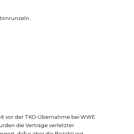
tirnrunzeln.
Zeit vor der TKO-Übernahme bei WWE
rden die Verträge verletzter
ängert, dafür aber die Bezahlung