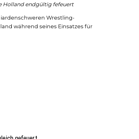
 Holland endgültig fefeuert
liardenschweren Wrestling-
and während seines Einsatzes für
leich gefeuert