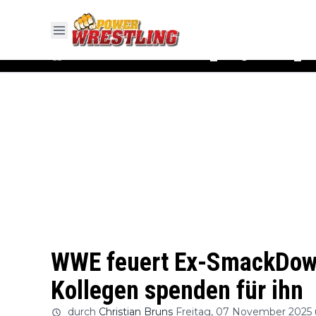
#WWE
#AEW
News
Ergebnisse
▼
▼
WWE feuert Ex-SmackDown-
Kollegen spenden für ihn
durch
Christian Bruns
Freitag, 07 November 2025 