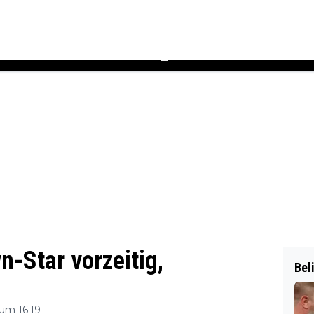
Podcast
Newsletter
Heft
▼
Star vorzeitig,
Bel
um 16:19