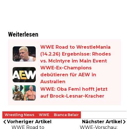
Weiterlesen
WWE Road to WrestleMania
(14.2.26) Ergebnisse: Rhodes
vs. McIntyre im Main Event
WWE-Ex-Champions
debütieren für AEW in
Australien
WWE: Oba Femi hofft jetzt
auf Brock-Lesnar-Kracher
Wrestling News
WWE
Bianca Belair
Vorheriger Artikel
Nächster Artikel
WWE Road to
WWE-Vorschau: