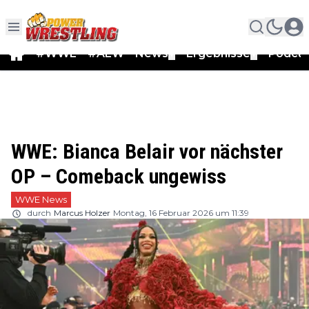
#WWE
#AEW
News
Ergebnisse
Podca
▼
▼
WWE: Bianca Belair vor nächster
OP – Comeback ungewiss
WWE News
durch
Marcus Holzer
Montag, 16 Februar 2026 um 11:39