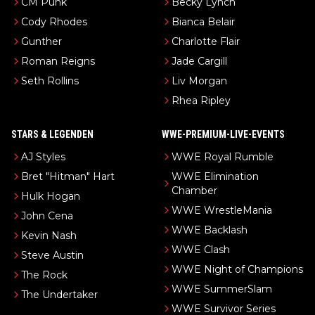
CM Punk
Becky Lynch
Cody Rhodes
Bianca Belair
Gunther
Charlotte Flair
Roman Reigns
Jade Cargill
Seth Rollins
Liv Morgan
Rhea Ripley
STARS & LEGENDEN
WWE-PREMIUM-LIVE-EVENTS
AJ Styles
WWE Royal Rumble
Bret "Hitman" Hart
WWE Elimination
Chamber
Hulk Hogan
WWE WrestleMania
John Cena
WWE Backlash
Kevin Nash
WWE Clash
Steve Austin
WWE Night of Champions
The Rock
WWE SummerSlam
The Undertaker
WWE Survivor Series