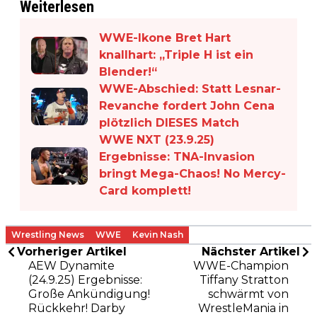
Weiterlesen
WWE-Ikone Bret Hart
knallhart: „Triple H ist ein
Blender!“
WWE-Abschied: Statt Lesnar-
Revanche fordert John Cena
plötzlich DIESES Match
WWE NXT (23.9.25)
Ergebnisse: TNA-Invasion
bringt Mega-Chaos! No Mercy-
Card komplett!
Wrestling News
WWE
Kevin Nash
Vorheriger Artikel
Nächster Artikel
AEW Dynamite
WWE-Champion
(24.9.25) Ergebnisse:
Tiffany Stratton
Große Ankündigung!
schwärmt von
Rückkehr! Darby
WrestleMania in