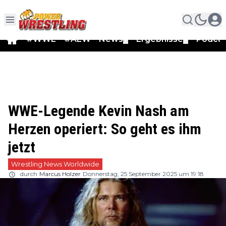
#WWE
#AEW
News
Ergebnisse
Podca
▼
▼
WWE-Legende Kevin Nash am
Herzen operiert: So geht es ihm
jetzt
Wrestling News Worldwide
durch
Marcus Holzer
Donnerstag, 25 September 2025 um 19:18