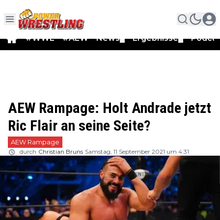
#WWE
#AEW
News
Ergebnisse
Podca
▼
▼
AEW Rampage: Holt Andrade jetzt
Ric Flair an seine Seite?
AEW Rampage
durch
Christian Bruns
Samstag, 11 September 2021 um 4:31