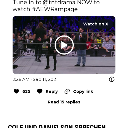
Tune in to 
@tntdrama
 NOW to 
watch 
#AEWRampage
Watch on X
2:26 AM · Sep 11, 2021
625
Reply
Copy link
Read 15 replies
COLE UND DANIELSON SPRECHEN