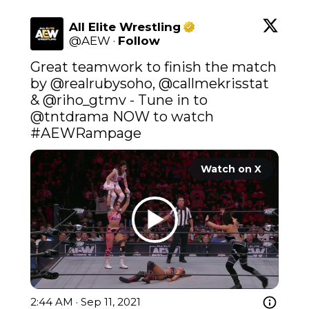
All Elite Wrestling
@
AEW
·
Follow
Great teamwork to finish the match 
by 
@realrubysoho
, 
@callmekrisstat
& @riho_gtmv - Tune in to 
@tntdrama
 NOW to watch 
#AEWRampage
Watch on X
2:44 AM · Sep 11, 2021