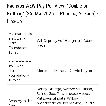
Nächster AEW-Pay-Per-View: "Double or
Nothing" (25. Mai 2025 in Phoenix, Arizona) -
Line-Up:
Männer-Finale
im Owen-
Will Ospreay vs. "Hangman" Adam
Hart-
Page
Foundation-
Turnier:
Frauen-Finale
im Owen-
Hart-
Mercedes Moné vs. Jamie Hayter
Foundation-
Turnier:
Kenny Omega, Swerve Strickland,
Samoa Joe, Powerhouse Hobbs,
Katsuyori Shibata, Willow
Anarchy in the
Nightingale vs. Jon Moxley, Claudio
Arena: