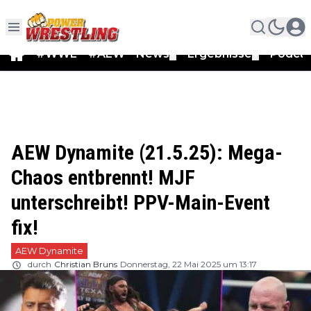
#WWE
#AEW
News
Ergebnisse
Podca
▼
▼
AEW Dynamite (21.5.25): Mega-
Chaos entbrennt! MJF
unterschreibt! PPV-Main-Event
fix!
AEW Dynamite
durch
Christian Bruns
Donnerstag, 22 Mai 2025 um 13:17