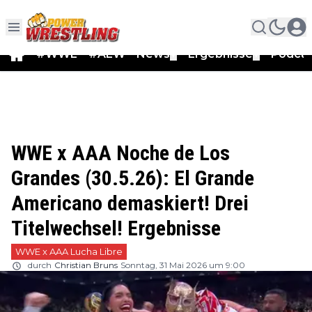
#WWE
#AEW
News
Ergebnisse
Podca
▼
▼
WWE x AAA Noche de Los
Grandes (30.5.26): El Grande
Americano demaskiert! Drei
Titelwechsel! Ergebnisse
WWE x AAA Lucha Libre
durch
Christian Bruns
Sonntag, 31 Mai 2026 um 9:00