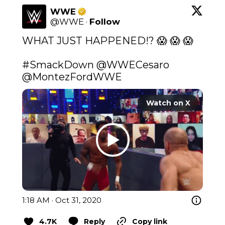
WWE
@
WWE
·
Follow
WHAT JUST HAPPENED!? 😱 😱 😱

#SmackDown
@WWECesaro
@MontezFordWWE
Watch on X
1:18 AM · Oct 31, 2020
4.7K
Reply
Copy link