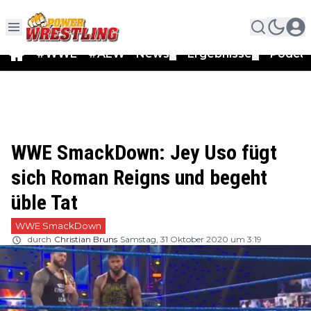
#WWE
#AEW
News
Ergebnisse
Podca
▼
▼
WWE SmackDown: Jey Uso fügt
sich Roman Reigns und begeht
üble Tat
WWE SmackDown
durch
Christian Bruns
Samstag, 31 Oktober 2020 um 3:19