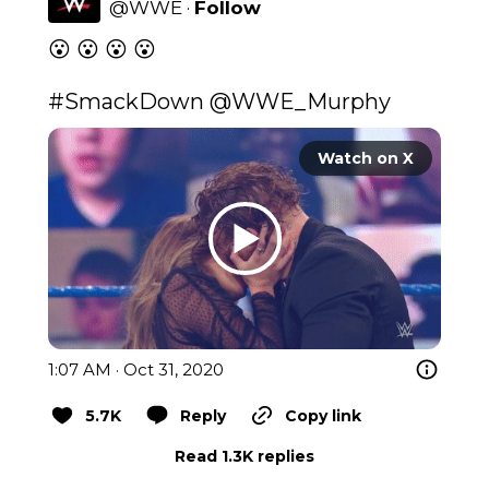
@
WWE
·
Follow
😮 😮 😮 😮

#SmackDown
 @WWE_Murphy 
Watch on X
1:07 AM · Oct 31, 2020
5.7K
Reply
Copy link
Read 1.3K replies