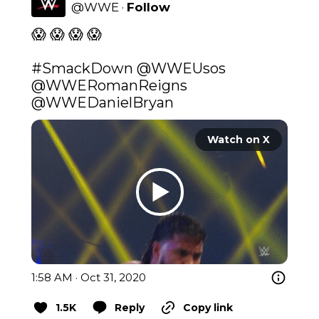
@
WWE
·
Follow
😱 😱 😱 😱

#SmackDown
@WWEUsos
@WWERomanReigns
@WWEDanielBryan
Watch on X
1:58 AM · Oct 31, 2020
1.5K
Reply
Copy link