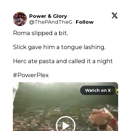
Power & Glory
@
ThePAndTheG
·
Follow
Roma slipped a bit.

Slick gave him a tongue lashing.

Herc ate pasta and called it a night

#PowerPlex
Watch on X