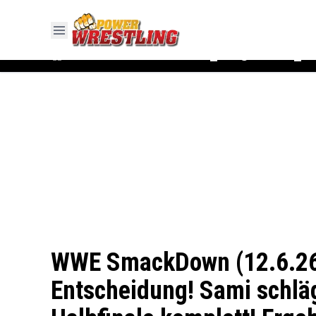
#WWE
#AEW
News
Ergebnisse
▼
▼
WWE SmackDown (12.6.26):
Entscheidung! Sami schlä