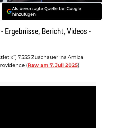
Als bevorzugte Quelle bei Google
hinzufügen
Ergebnisse, Bericht, Videos -
etix“) 7.555 Zuschauer ins Amica
Providence (
Raw am 7. Juli 2025
)