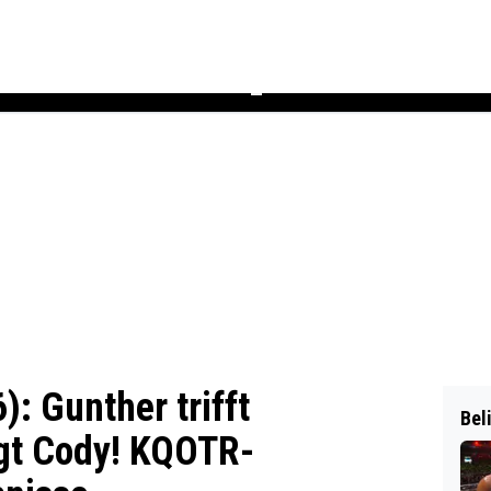
Podcast
Newsletter
Heft
▼
 Gunther trifft
Bel
gt Cody! KQOTR-