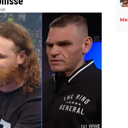
bnisse
:48
Meh