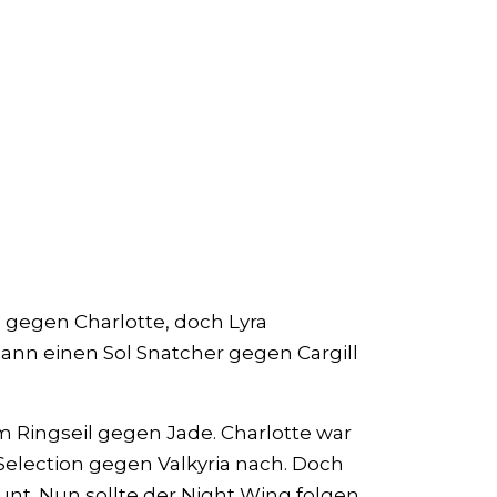
d gegen Charlotte, doch Lyra
dann einen Sol Snatcher gegen Cargill
m Ringseil gegen Jade. Charlotte war
 Selection gegen Valkyria nach. Doch
unt. Nun sollte der Night Wing folgen,