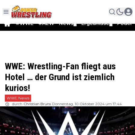
#WWE
#AEW
News
Ergebnisse
Podca
▼
▼
WWE: Wrestling-Fan fliegt aus
Hotel … der Grund ist ziemlich
kurios!
WWE News
durch
Christian Bruns
Donnerstag, 10 Oktober 2024 um 17:44