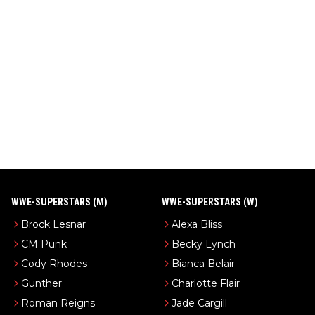
WWE-SUPERSTARS (M)
WWE-SUPERSTARS (W)
Brock Lesnar
Alexa Bliss
CM Punk
Becky Lynch
Cody Rhodes
Bianca Belair
Gunther
Charlotte Flair
Roman Reigns
Jade Cargill