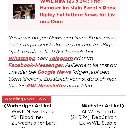
WWE Raw (23.9.24): Titel-
Hammer im Main Event + Rhea
Ripley hat bittere News für Liv
und Dom
Keine wichtigen News und keine Ergebnisse
mehr verpassen! Folge uns für regelmäßige
Updates über die PW-Channels bei
WhatsApp
oder
Telegram
oder im
Facebook-Messenger
. Außerdem kannst du
uns hier bei
Google News
folgen (auf den
Stern klicken). Zusätzlich kannst du dich hier
für den
PW-Newsletter
anmelden.
Wrestling News
WWE
Vorheriger Artikel
Nächster Artikel
WWE-News: Pläne
AEW Dynamite
für Bloodline-
(24.9.24): Debüt von
Zuwachs offenbart,
Ex-WWE-Stable