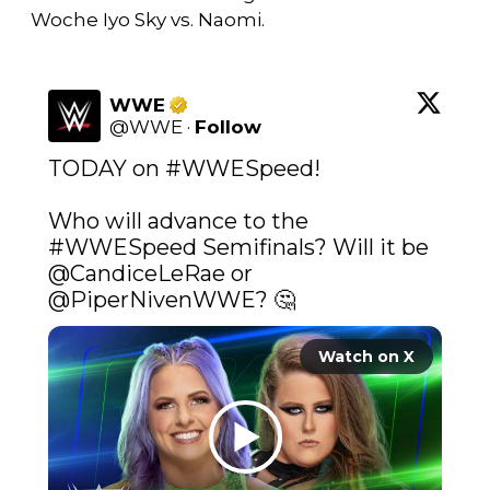
Woche Iyo Sky vs. Naomi.
WWE
@
WWE
·
Follow
TODAY on 
#WWESpeed
!

Who will advance to the 
#WWESpeed
 Semifinals? Will it be 
@CandiceLeRae
 or 
@PiperNivenWWE
? 🤔 
Watch on X