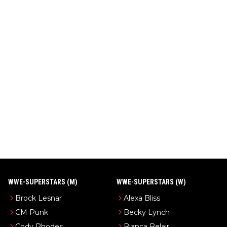
WWE-SUPERSTARS (M)
WWE-SUPERSTARS (W)
Brock Lesnar
Alexa Bliss
CM Punk
Becky Lynch
Cody Rhodes
Bianca Belair