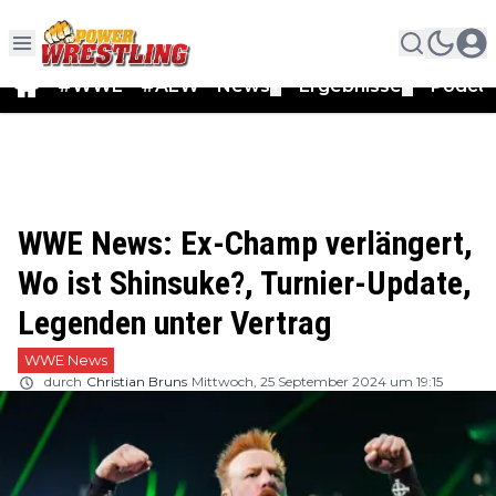
#WWE
#AEW
News
Ergebnisse
Podca
▼
▼
WWE News: Ex-Champ verlängert,
Wo ist Shinsuke?, Turnier-Update,
Legenden unter Vertrag
WWE News
durch
Christian Bruns
Mittwoch, 25 September 2024 um 19:15