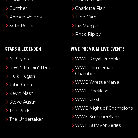
Gunther
Charlotte Flair
Roman Reigns
Jade Cargill
Seth Rollins
Liv Morgan
Rhea Ripley
STARS & LEGENDEN
WWE-PREMIUM-LIVE-EVENTS
AJ Styles
WWE Royal Rumble
Bret "Hitman" Hart
WWE Elimination
Chamber
Hulk Hogan
WWE WrestleMania
John Cena
WWE Backlash
Kevin Nash
WWE Clash
Steve Austin
WWE Night of Champions
The Rock
WWE SummerSlam
The Undertaker
WWE Survivor Series