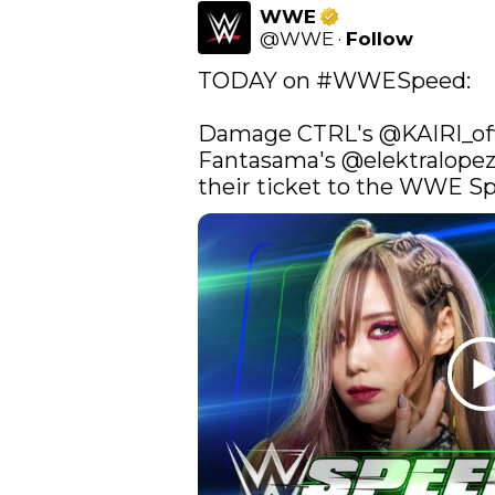
WWE
@
WWE
·
Follow
TODAY on 
#WWESpeed
:

Damage CTRL's 
@KAIRI_off
Fantasama's @elektralopez
their ticket to the WWE Sp