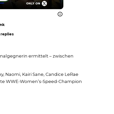
ink
replies
inalgegnerin ermittelt – zwischen
y, Naomi, Kairi Sane, Candice LeRae
 erste WWE-Women’s-Speed-Champion