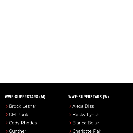
WWE-SUPERSTARS (M)
WWE-SUPERSTARS (W)
Brock Lesnar
Alexa Bliss
CM Punk
Becky Lynch
Cody Rhodes
Bianca Belair
Gunther
Charlotte Flair