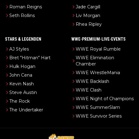
Roman Reigns
Jade Cargill
Seth Rollins
Liv Morgan
Rhea Ripley
STARS & LEGENDEN
WWE-PREMIUM-LIVE-EVENTS
AJ Styles
WWE Royal Rumble
Bret "Hitman" Hart
WWE Elimination
Chamber
Hulk Hogan
WWE WrestleMania
John Cena
WWE Backlash
Kevin Nash
WWE Clash
Steve Austin
WWE Night of Champions
The Rock
WWE SummerSlam
The Undertaker
WWE Survivor Series