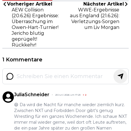
Vorheriger Artikel
Nächster Artikel
AEW Collision
WWE-Ergebnisse
(20.6.26) Ergebnisse:
aus England (21.6.26):
Überraschung im
Verletzungs-Sorgen
Owen-Hart-Turnier!
um Liv Morgan
Jericho blutig
geprügelt!
Rückkehr!
1 Kommentare
JuliaSchneider
23 Juni 2026 um 17:23
+
2
😄 Da wird die Nacht für manche wieder ziemlich kurz.
Zwischen NXT und Forbidden Door gibt's genug
Wrestling für ein ganzes Wochenende. Ich schaue NXT
immer mal wieder gerne, weil dort oft Leute auftreten,
die ein paar Jahre später zu den großen Namen