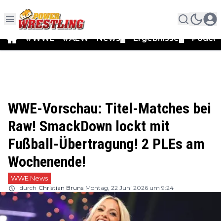
#WWE
#AEW
News
Ergebnisse
Podca
▼
▼
WWE-Vorschau: Titel-Matches bei
Raw! SmackDown lockt mit
Fußball-Übertragung! 2 PLEs am
Wochenende!
WWE News
durch
Christian Bruns
Montag, 22 Juni 2026 um 9:24