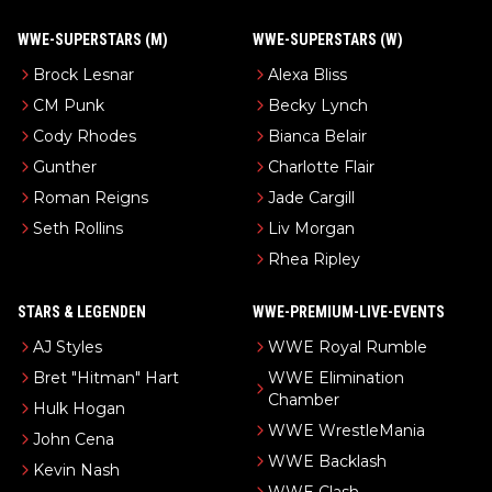
WWE-SUPERSTARS (M)
WWE-SUPERSTARS (W)
Brock Lesnar
Alexa Bliss
CM Punk
Becky Lynch
Cody Rhodes
Bianca Belair
Gunther
Charlotte Flair
Roman Reigns
Jade Cargill
Seth Rollins
Liv Morgan
Rhea Ripley
STARS & LEGENDEN
WWE-PREMIUM-LIVE-EVENTS
AJ Styles
WWE Royal Rumble
Bret "Hitman" Hart
WWE Elimination
Chamber
Hulk Hogan
WWE WrestleMania
John Cena
WWE Backlash
Kevin Nash
WWE Clash