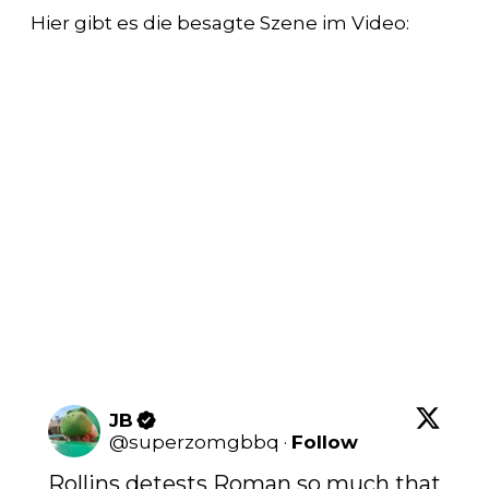
Hier gibt es die besagte Szene im Video:
JB
@
superzomgbbq
·
Follow
Rollins detests Roman so much that 