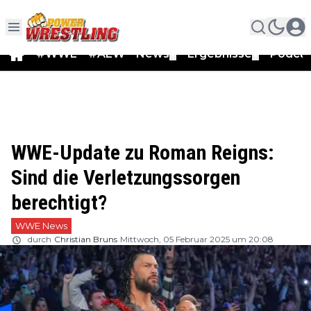
#WWE
#AEW
News
Ergebnisse
Podca
▼
▼
WWE-Update zu Roman Reigns:
Sind die Verletzungssorgen
berechtigt?
WWE News
durch
Christian Bruns
Mittwoch, 05 Februar 2025 um 20:08