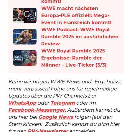
kommt!
WWE macht nächsten
Europa-PLE offiziell: Mega-
Event in Frankreich kommt!
WWE Podcast: WWE Royal
Rumble 2025 im ausführlichen
Review
WWE Royal Rumble 2025
Ergebnisse: Rumble der
Männer - Live-Ticker (3/3)
Keine wichtigen WWE-News und -Ergebnisse
mehr verpassen! Folge uns für regelmäßige
Updates über die PW-Channels bei
WhatsApp
oder
Telegram
oder im
Facebook-Messenger
. Außerdem kannst du
uns hier bei
Google News
folgen (auf den
Stern klicken). Zusätzlich kannst du dich hier
für den
PW-Newsletter
anmelden.