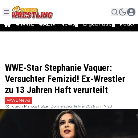
#WWE
#AEW
News
Ergebnisse
Podca
▼
▼
WWE-Star Stephanie Vaquer:
Versuchter Femizid! Ex-Wrestler
zu 13 Jahren Haft verurteilt
WWE News
durch
Marcus Holzer
Donnerstag, 14 Mai 2026 um 17:28