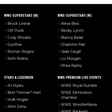
WWE-SUPERSTARS (M)
WWE-SUPERSTARS (W)
Brock Lesnar
Alexa Bliss
CM Punk
Becky Lynch
Cody Rhodes
Bianca Belair
Gunther
Charlotte Flair
Roman Reigns
Jade Cargill
Seth Rollins
Liv Morgan
Rhea Ripley
STARS & LEGENDEN
WWE-PREMIUM-LIVE-EVENTS
AJ Styles
WWE Royal Rumble
Bret "Hitman" Hart
WWE Elimination
Chamber
Hulk Hogan
WWE WrestleMania
John Cena
WWE Backlash