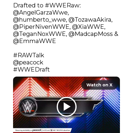
Drafted to 
#WWERaw
: 
@AngelGarzaWwe
, 
@humberto_wwe
, 
@TozawaAkira
, 
@PiperNivenWWE
, @XiaWWE, 
@TeganNoxWWE
, @MadcapMoss & 
@EmmaWWE

#RAWTalk
@peacock
#WWEDraft
Watch on X