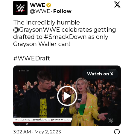
WWE
@
WWE
·
Follow
The incredibly humble 
@GraysonWWE
 celebrates getting 
drafted to 
#SmackDown
 as only 
Grayson Waller can!

#WWEDraft
Watch on X
3:32 AM · May 2, 2023