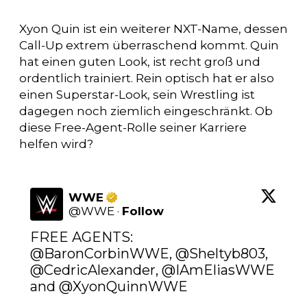
Xyon Quin ist ein weiterer NXT-Name, dessen
Call-Up extrem überraschend kommt. Quin
hat einen guten Look, ist recht groß und
ordentlich trainiert. Rein optisch hat er also
einen Superstar-Look, sein Wrestling ist
dagegen noch ziemlich eingeschränkt. Ob
diese Free-Agent-Rolle seiner Karriere
helfen wird?
WWE
@
WWE
·
Follow
FREE AGENTS: 
@BaronCorbinWWE
, 
@Sheltyb803
, 
@CedricAlexander
, 
@IAmEliasWWE
and @XyonQuinnWWE 
