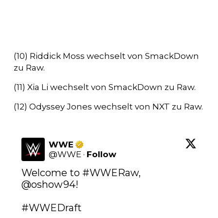
(10) Riddick Moss wechselt von SmackDown
zu Raw.
(11) Xia Li wechselt von SmackDown zu Raw.
(12) Odyssey Jones wechselt von NXT zu Raw.
WWE
@
WWE
·
Follow
Welcome to 
#WWERaw
, 
@oshow94
!

#WWEDraft